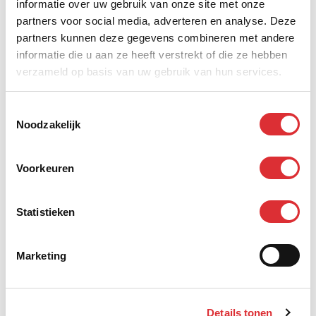
informatie over uw gebruik van onze site met onze
partners voor social media, adverteren en analyse. Deze
partners kunnen deze gegevens combineren met andere
informatie die u aan ze heeft verstrekt of die ze hebben
verzameld op basis van uw gebruik van hun services.
Toestemmingsselectie
Bakkerij Heerschap - Nederweert Inspectie
Noodzakelijk
Lees het hele artikel
Voorkeuren
Statistieken
Marketing
Details tonen