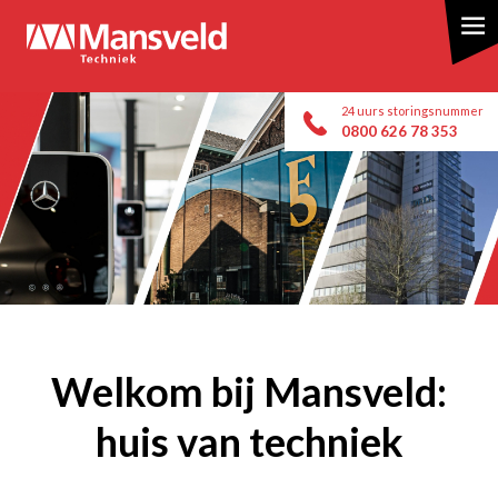
Overslaan
en
naar
de
24 uurs storingsnummer
inhoud
0800 626 78 353
gaan
Welkom bij Mansveld:
huis van techniek