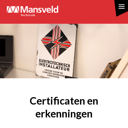
Overslaan
en
naar
de
inhoud
gaan
Certificaten en
erkenningen