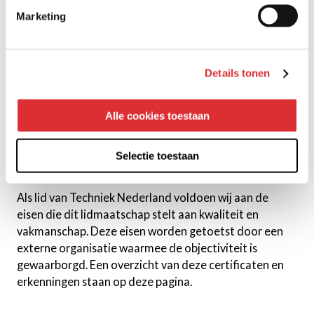
Marketing
Techniek Nederland
Techniek Nederland is de ondernemersvereniging van
Details tonen
technische dienstverleners, installatiebedrijven en de
technische detailhandel. Ook Mansveld is lid van
Alle cookies toestaan
Techniek Nederland (voorheen UNETO-VNI). Samen
met de andere leden kijken we vooruit en lopen we
voorop in het toekomstbestendig maken van
Selectie toestaan
Nederland.
Als lid van Techniek Nederland voldoen wij aan de
eisen die dit lidmaatschap stelt aan kwaliteit en
vakmanschap. Deze eisen worden getoetst door een
externe organisatie waarmee de objectiviteit is
gewaarborgd. Een overzicht van deze certificaten en
erkenningen staan op deze pagina.