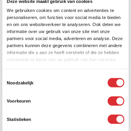
Deze website maakt gebruik van cookies
leerwerkplek aan. Dit gaat zowel om BBL- als om BOL-
leerwerkplekken. We zijn erkend door SBB erkend als
We gebruiken cookies om content en advertenties te
leerwerkbedrijf. Dit houdt in dat we leerlingen
personaliseren, om functies voor social media te bieden
deskundig worden begeleid en dat je in een veilige
en om ons websiteverkeer te analyseren. Ook delen we
leeromgeving werkt. Bovendien kun je theorie en
informatie over uw gebruik van onze site met onze
kennis goed combineren waardoor je na je opleiding
partners voor social media, adverteren en analyse. Deze
goede kansen hebt op een leuke baan.
partners kunnen deze gegevens combineren met andere
informatie die u aan ze heeft verstrekt of die ze hebben
verzameld op basis van uw gebruik van hun services.
Toestemmingsselectie
Noodzakelijk
Voorkeuren
Statistieken