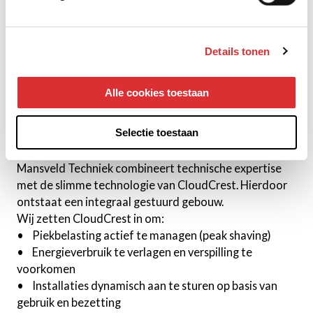
en prestaties
• Versnipperde systemen → installaties die niet
samenwerken
Details tonen
CloudCrest brengt dit samen in één platform en biedt:
• Realtime inzicht in energie en prestaties
• Actieve sturing op piekbelasting en netgebruik
Alle cookies toestaan
• Datagedreven optimalisatie van installaties
• Ondersteuning bij compliance en rapportage
Selectie toestaan
Hoe wij CloudCrest toepassen bij onze klanten
Mansveld Techniek combineert technische expertise
met de slimme technologie van CloudCrest. Hierdoor
ontstaat een integraal gestuurd gebouw.
Wij zetten CloudCrest in om:
• Piekbelasting actief te managen (peak shaving)
• Energieverbruik te verlagen en verspilling te
voorkomen
• Installaties dynamisch aan te sturen op basis van
gebruik en bezetting