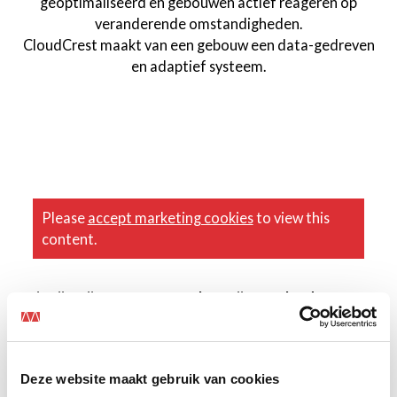
geoptimaliseerd en gebouwen actief reageren op
veranderende omstandigheden.
CloudCrest maakt van een gebouw een data-gedreven
en adaptief systeem.
Please
accept marketing cookies
to view this
content.
Wie zijn wij en waarom werken wij met CloudCrest?
Mansveld Techniek is al meer dan 60 jaar specialist in
het ontwerpen, realiseren en onderhouden van
technische installaties. Onze focus ligt op slim en
Deze website maakt gebruik van cookies
duurzaam gebouwbeheer: technologie inzetten om