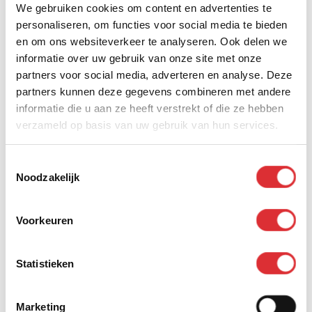
comfort, veiligheid en energieprestaties te verbeteren.
We gebruiken cookies om content en advertenties te
Wij zijn niet alleen gebruiker van CloudCrest, maar ook
personaliseren, om functies voor social media te bieden
mede-ontwikkelaar van het platform. Samen met onze
en om ons websiteverkeer te analyseren. Ook delen we
partners bouwen we continu aan nieuwe
informatie over uw gebruik van onze site met onze
functionaliteiten, zodat CloudCrest blijft aansluiten
partners voor social media, adverteren en analyse. Deze
op de uitdagingen van vandaag én morgen.
partners kunnen deze gegevens combineren met andere
Hierdoor combineren we praktijkervaring met
informatie die u aan ze heeft verstrekt of die ze hebben
technologische innovatie.
verzameld op basis van uw gebruik van hun services.
Welke problemen CloudCrest oplost
Toestemmingsselectie
Gebouweigenaren en gebruikers krijgen steeds vaker
Noodzakelijk
te maken met:
• Netcongestie → beperkte capaciteit op het
elektriciteitsnet
Voorkeuren
• Stijgende energieprijzen → onvoorspelbare en hoge
kosten
Statistieken
• Strengere wet- en regelgeving → zoals EBS en
GACS
• Gebrek aan inzicht → onvoldoende grip op verbruik
Marketing