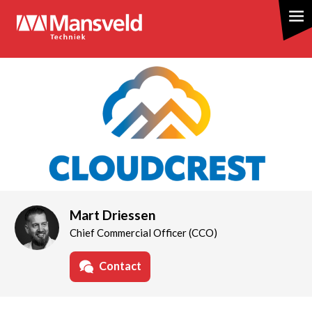
Overslaan
en
naar
de
inhoud
gaan
Mart Driessen
Chief Commercial Officer (CCO)
Contact