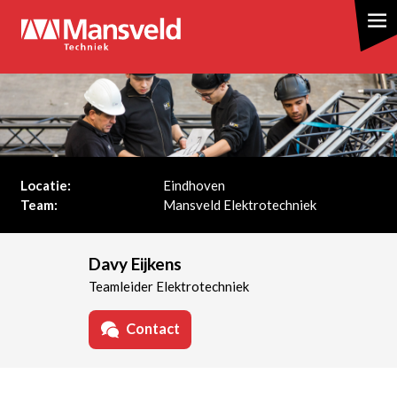
Overslaan
en
naar
de
inhoud
gaan
Locatie:
Eindhoven
Team:
Mansveld Elektrotechniek
Davy Eijkens
Teamleider Elektrotechniek
Contact