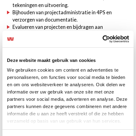
tekeningen en uitvoering.
Bijhouden van projectadministratie in 4PS en
verzorgen van documentatie.
Evalueren van projecten en bijdragen aan
verbeterinitiatieven.
Wat breng je mee?
Deze website maakt gebruik van cookies
We gebruiken cookies om content en advertenties te
Mbo+/hbo werk- en denkniveau in de richting
personaliseren, om functies voor social media te bieden
elektrotechniek.
en om ons websiteverkeer te analyseren. Ook delen we
Aantoonbare ervaring als werkvoorbereider of in
informatie over uw gebruik van onze site met onze
een vergelijkbare rol binnen de installatietechniek.
partners voor social media, adverteren en analyse. Deze
Kennis van elektrotechnische installaties en
partners kunnen deze gegevens combineren met andere
serviceprocessen.
informatie die u aan ze heeft verstrekt of die ze hebben
Bekend met systemen zoals 4PS (of vergelijkbaar).
verzameld op basis van uw gebruik van hun services.
Kennis van VCA en veiligheidsvoorschriften.
Sterk in plannen, organiseren en het bewaken van