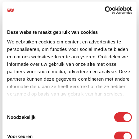
Ervaring met en interesse in logistiek/supply chain
management, opgedaan door middel van
werkervaring en opleiding.
Je herkent jezelf in de woorden energiek,
Deze website maakt gebruik van cookies
zelfstandig, oplossingsgericht en verantwoordelijk.
We gebruiken cookies om content en advertenties te
Het zou fijn zijn als je al in bezit bent van VCA-
personaliseren, om functies voor social media te bieden
Leidinggevende. Heb je deze niet, dan ben je bereid
en om ons websiteverkeer te analyseren. Ook delen we
deze te halen.
informatie over uw gebruik van onze site met onze
Heftruckcertificaat: Voor het veilig bedienen van
partners voor social media, adverteren en analyse. Deze
intern transportmaterieel en het ondersteunen van
partners kunnen deze gegevens combineren met andere
het team in piekperiodes.
informatie die u aan ze heeft verstrekt of die ze hebben
NEN3140-certificaat: Voor het kunnen (laten)
verzameld op basis van uw gebruik van hun services.
uitvoeren van controles en keuringen op elektrisch
gereedschap en materieel conform de geldende
normen.
Toestemmingsselectie
Noodzakelijk
Dit biedt Mansveld (o.b.v. een fulltime dienstverband)
Voorkeuren