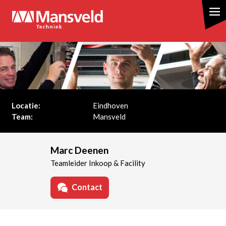
Overslaan
en
naar
de
inhoud
gaan
Locatie:
Eindhoven
Team:
Mansveld
Marc Deenen
Teamleider Inkoop & Facility
Contact