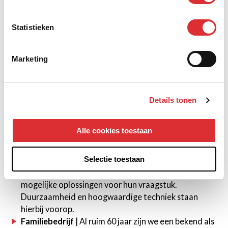
Een salaris conform CAO Metaal en Techniek dat
goed aansluit bij je kennis en ervaring, als richtlijn
Statistieken
noemen we zo tussen de € 2900 en € 3600 bruto per
maand.
Marketing
Ieder jaar 25 verlofdagen en 13 adv-dagen.
Een pensioenregeling conform de CAO Metaal en
Techniek.
Ontwikkelmogelijkheden
| De wereld staat niet stil
Details tonen
en jouw persoonlijke ontwikkeling ook niet daarom
bieden wij de mogelijkheid tot het volgen van
Alle cookies toestaan
opleidingen en cursussen.
Inspirerende projecten
| Onze klanten werken graag
Selectie toestaan
met ons samen in een partnership. Daarom kunnen
we vanaf de start meedenken over de best
mogelijke oplossingen voor hun vraagstuk.
Duurzaamheid en hoogwaardige techniek staan
hierbij voorop.
Familiebedrijf
| Al ruim 60 jaar zijn we een bekend als