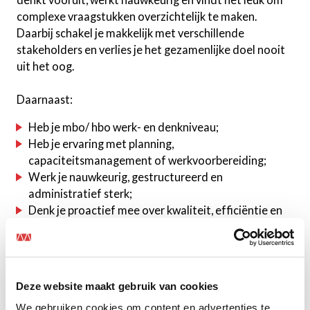
complexe vraagstukken overzichtelijk te maken.
Daarbij schakel je makkelijk met verschillende
stakeholders en verlies je het gezamenlijke doel nooit
uit het oog.
Daarnaast:
Heb je mbo/ hbo werk- en denkniveau;
Heb je ervaring met planning,
capaciteitsmanagement of werkvoorbereiding;
Werk je nauwkeurig, gestructureerd en
administratief sterk;
Denk je proactief mee over kwaliteit, efficiëntie en
kosten;
Schakel je makkelijk met projectleiders,
management en externe partijen;
Houd je overzicht, ook wanneer meerdere projecten
Deze website maakt gebruik van cookies
tegelijkertijd lopen;
We gebruiken cookies om content en advertenties te
Krijg je energie van een omgeving waarin geen dag