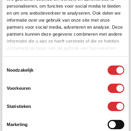
personaliseren, om functies voor social media te bieden
hetzelfde is.
en om ons websiteverkeer te analyseren. Ook delen we
Herken je jezelf niet in alles, maar denk je wel: dit past
informatie over uw gebruik van onze site met onze
bij mij? Dan nodigen we je van harte uit om te reageren.
partners voor social media, adverteren en analyse. Deze
partners kunnen deze gegevens combineren met andere
Wat bieden wij jou?
informatie die u aan ze heeft verstrekt of die ze hebben
Bij Mansveld Techniek kom je terecht in een betrokken
verzameld op basis van uw gebruik van hun services.
organisatie waar samenwerking, vakmanschap en
verantwoordelijkheid belangrijk zijn. Je krijgt een
Toestemmingsselectie
functie waarin je zichtbaar impact maakt op de
Noodzakelijk
kwaliteit en efficiëntie van onze projecten.
Voorkeuren
Je kunt rekenen op:
Een rol met veel verantwoordelijkheden en ruimte
Statistieken
om processen te verbeteren.
Betrokkenheid bij aansprekende projecten en
eventlocaties;
Marketing
Een goed salaris passend bij jouw kennis en ervaring;