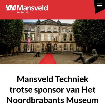
Overslaan
en
naar
de
inhoud
gaan
Mansveld Techniek
trotse sponsor van Het
Noordbrabants Museum