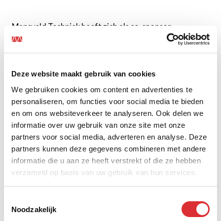
Mansveld Techniek heeft zich als co-sponsor
verbonden aan
Het Noordbrabants Museum
, gevestigd
in 's-Hertogenbosch. Op deze manier dragen wij bij aan
Het Noordbrabants Museum Fonds waarmee onder
meer spraakmakende tentoonstellingen, restauraties
Deze website maakt gebruik van cookies
en onderzoeksprojecten kunnen worden verwezenlijkt.
We gebruiken cookies om content en advertenties te
personaliseren, om functies voor social media te bieden
en om ons websiteverkeer te analyseren. Ook delen we
informatie over uw gebruik van onze site met onze
partners voor social media, adverteren en analyse. Deze
partners kunnen deze gegevens combineren met andere
informatie die u aan ze heeft verstrekt of die ze hebben
verzameld op basis van uw gebruik van hun services.
Toestemmingsselectie
Noodzakelijk