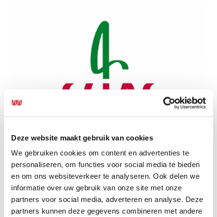
Deze website maakt gebruik van cookies
In mei 2023 is deze driejaarlijkse systeemaudit bij
We gebruiken cookies om content en advertenties te
Mansveld Inspectie uitgevoerd door Bureau Veritas.
personaliseren, om functies voor social media te bieden
De audit is met positief resultaat afgerond. Dit houdt
en om ons websiteverkeer te analyseren. Ook delen we
in dat
het certificaat
verlengd is.
informatie over uw gebruik van onze site met onze
partners voor social media, adverteren en analyse. Deze
Mansveld is sinds 2014 in het bezit van deze
partners kunnen deze gegevens combineren met andere
certificering, dus we gaan nu de vierde periode van drie